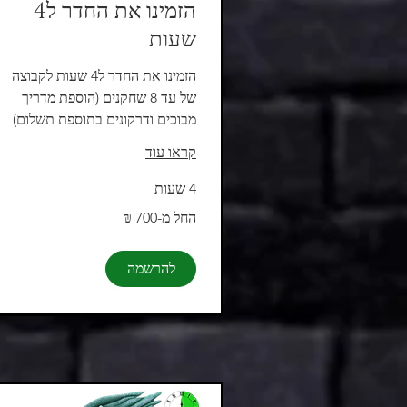
הזמינו את החדר ל4
שעות
הזמינו את החדר ל4 שעות לקבוצה
של עד 8 שחקנים (הוספת מדריך
מבוכים ודרקונים בתוספת תשלום)
קראו עוד
4 שעות
החל
החל מ-‏700 ‏₪
מ-700
שקלים
חדשים
להרשמה