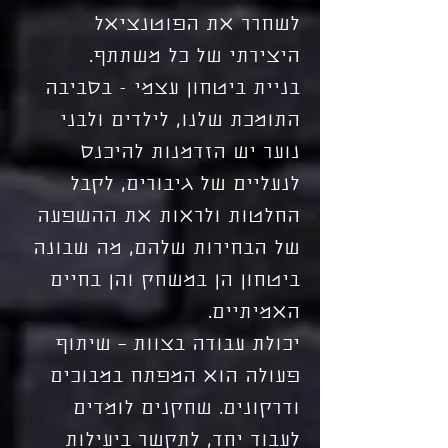
לשחרר את הפוטנציאל
היצירתי של כל משתתף.
בניית ביטחון עצמי - בסביבה
התומכת שלנו, לילדים ולבני
נוער יש הזדמנות להיכנס
לנעליים של גיבורים, לקבל
החלטות ולראות את ההשפעה
של הבחירות שלהם, מה שבונה
ביטחון הן במשחק והן בחיים
האמיתיים.
יכולת עבודה בצוות – שיתוף
פעולה הוא המפתח במבוכים
ודרקונים. שחקנים לומדים
לעבוד יחד, לתקשר ביעילות