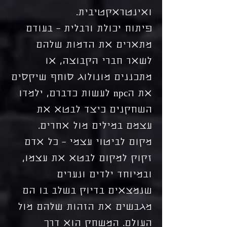
ואינטראקטיבית.
פיתוח יכולת ורבלית – בעודם
מתארים את הדמות שלהם
לשאר חברי הקבוצה, או
מתכננים מונולוג סוחף שיקסים
את הnpc לעשות כדברם, ילמדו
השחקנים כיצד לבטא את
עצמם במילים מול אחרים.
מקום לביטוי עצמי – כל אדם
זקוק למקום לבטא את עצמו,
ובמיוחד ילדים ונערים
שנמצאים בדיוק בשלב בו הם
מגבשים את הזהות שלהם מול
העולם. המשחק הוא דרך